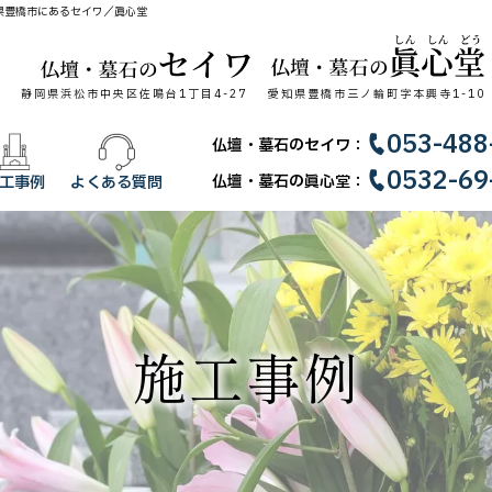
県豊橋市にあるセイワ／眞心堂
静岡県浜松市中央区佐鳴台1丁目4-27
愛知県豊橋市三ノ輪町字本興寺1-10
053-488
仏壇・墓石のセイワ：
0532-69
仏壇・墓石の眞心堂：
工事例
よくある質問