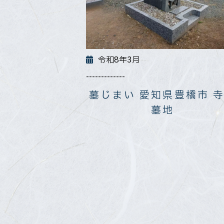
令和8年3月
-------------
墓じまい 愛知県豊橋市 
墓地