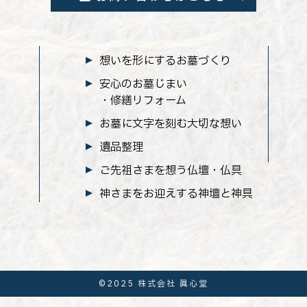
想いを形にするお墓づくり
安心のお墓じまい
・修繕リフォーム
お墓に文字を刻む大切な想い
遺品整理
ご先祖さまを想う仏壇・仏具
神さまをお迎えする神壇と神具
©2025 株式会社 眞心堂