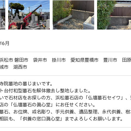
年6月
浜松市 磐田市 袋井市 掛川市 愛知県豊橋市 豊川市 田
城市 湖西市
寺院墓地の墓じまいです。
ト台付和型墓石を解体撤去し整地しました。
いで石材店をお探しの方、浜松墓石店の「仏壇墓石セイワ」、
店の「仏壇墓石の眞心堂」にお任せください。
墓石、お位牌、戒名彫り、手元供養、遺品整理、永代供養、樹
相談も、「供養の窓口眞心堂」までよろしくお願いします。