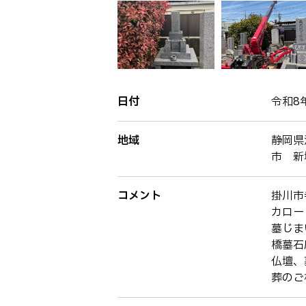
日付
令和8
地域
静岡県
市 新
コメント
掛川市
カロー
墓じま
橋墓石
仏壇、
葬のご