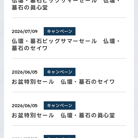
仏壇・墓石ビッグサマーセール 仏壇・
安心のお墓じまい・修繕リフォーム
墓石の眞心堂
お墓に文字を刻む大切な想い
2026/07/09
キャンペーン
遺品整理
仏壇・墓石ビッグサマーセール 仏壇・
ご先祖さまを想う仏壇・仏具
墓石のセイワ
神さまをお迎えする神壇と神具
2026/06/05
キャンペーン
施工事例
お盆特別セール 仏壇・墓石のセイワ
お知らせ
ブログ
2026/06/05
キャンペーン
よくある質問
お盆特別セール 仏壇・墓石の眞心堂
お問い合わせ