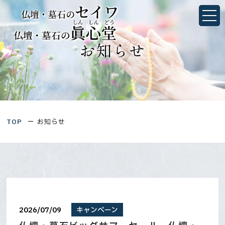
お知らせ｜墓石・仏壇のことなら静岡県浜松市・愛
知県豊橋市にあるセイワ／眞心堂
静岡県浜松市中央区佐鳴台1丁目4-27
愛知県豊橋市三ノ輪町字本興寺1-10
TOP
お知らせ
TOP
当社について
会社概要
墓石シミュレーション
2026/07/09
キャンペーン
想いを形にするお墓づくり