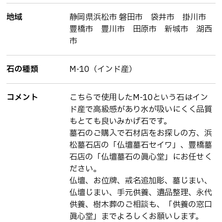
地域
静岡県浜松市 磐田市 袋井市 掛川市
豊橋市 豊川市 田原市 新城市 湖西
市
石の種類
M-10（インド産）
コメント
こちらで使用したM-10という石はイン
ド産で高級感があり水が吸いにくく品質
もとても良いみかげ石です。
墓石のご購入で石材店をお探しの方、浜
松墓石店の「仏壇墓石セイワ」、豊橋墓
石店の「仏壇墓石の眞心堂」にお任せく
ださい。
仏壇、お位牌、戒名追加彫、墓じまい、
仏壇じまい、手元供養、遺品整理、永代
供養、樹木葬のご相談も、「供養の窓口
眞心堂」までよろしくお願いします。