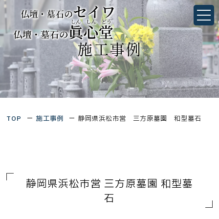
静岡県浜松市営 三方原墓園 和型墓石｜墓石・仏
壇のことなら静岡県浜松市・愛知県豊橋市にあるセ
イワ／眞心堂
静岡県浜松市中央区佐鳴台1丁目4-27
愛知県豊橋市三ノ輪町字本興寺1-10
TOP
施工事例
静岡県浜松市営 三方原墓園 和型墓石
TOP
当社について
会社概要
墓石シミュレーション