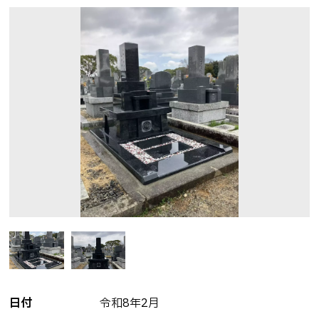
想いを形にするお墓づくり
安心のお墓じまい・修繕リフォーム
お墓に文字を刻む大切な想い
遺品整理
ご先祖さまを想う仏壇・仏具
神さまをお迎えする神壇と神具
施工事例
お知らせ
ブログ
よくある質問
お問い合わせ
日付
令和8年2月