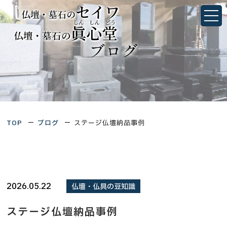
ステージ仏壇納品事例｜墓石・仏壇のことなら静岡
県浜松市・愛知県豊橋市にあるセイワ／眞心堂
静岡県浜松市中央区佐鳴台1丁目4-27
愛知県豊橋市三ノ輪町字本興寺1-10
TOP
ブログ
ステージ仏壇納品事例
TOP
当社について
会社概要
2026.05.22
仏壇・仏具の豆知識
墓石シミュレーション
ステージ仏壇納品事例
想いを形にするお墓づくり