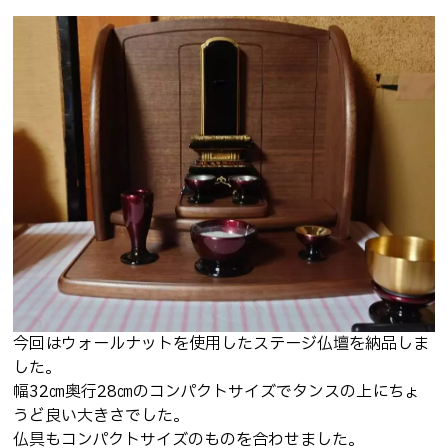
安心のお墓じまい・修繕リフォーム
お墓に文字を刻む大切な想い
遺品整理
ご先祖さまを想う仏壇・仏具
神さまをお迎えする神壇と神具
施工事例
お知らせ
ブログ
今回はウォールナットを使用したステージ仏壇を納品しま
よくある質問
した。
幅32㎝奥行28㎝のコンパクトサイズでタンスの上にちょ
お問い合わせ
うど良い大きさでした。
仏具もコンパクトサイズのものを合わせました。