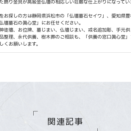
た飾り金具が高級金仏壇の相応しい荘厳な仕上がりになってい
をお探しの方は静岡県浜松市の「仏壇墓石セイワ」、愛知県豊
仏壇墓石の眞心堂」にお任せください。
神徒壇、お位牌、墓じまい、仏壇じまい、戒名追加彫、手元供
品整理、永代供養、樹木葬のご相談も、「供養の窓口眞心堂」
しくお願いします。