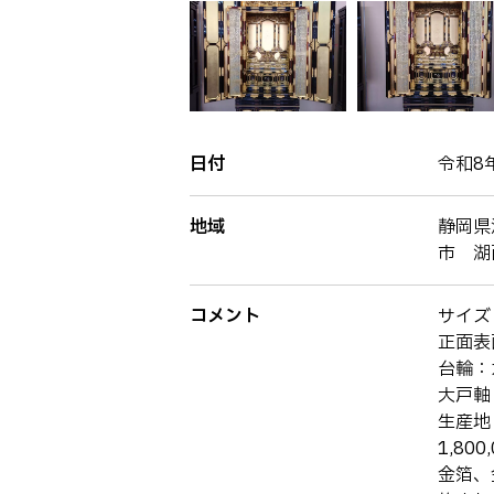
日付
令和8
地域
静岡県
市 湖
コメント
サイズ
正面表
台輪：
大戸軸
生産地
1,800
金箔、