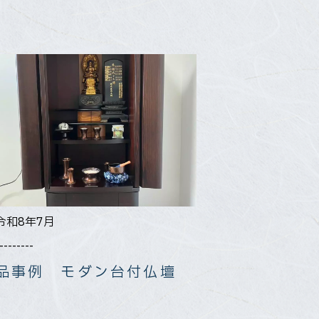
令和8年7月
--------
品事例 モダン台付仏壇