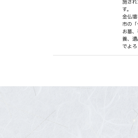
施され
す。
金仏壇
市の「
お墓、
養、遺
でよろ