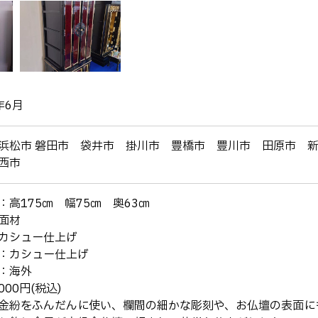
年6月
浜松市 磐田市 袋井市 掛川市 豊橋市 豊川市 田原市 
西市
：高175㎝ 幅75㎝ 奥63㎝
面材
カシュー仕上げ
：カシュー仕上げ
：海外
,000円(税込)
金紛をふんだんに使い、欄間の細かな彫刻や、お仏壇の表面に