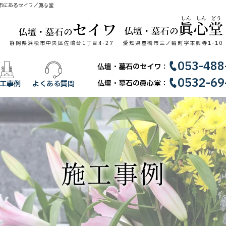
市にあるセイワ／眞心堂
静岡県浜松市中央区佐鳴台1丁目4-27
愛知県豊橋市三ノ輪町字本興寺1-10
053-488
仏壇・墓石のセイワ：
0532-69
仏壇・墓石の眞心堂：
工事例
よくある質問