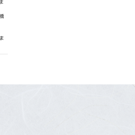
ま
橋
ま