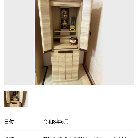
安心のお墓じまい・修繕リフォーム
お墓に文字を刻む大切な想い
遺品整理
ご先祖さまを想う仏壇・仏具
神さまをお迎えする神壇と神具
施工事例
お知らせ
ブログ
よくある質問
お問い合わせ
日付
令和8年6月