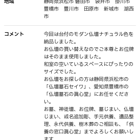
地域
静岡県浜松市 磐田市 袋井市 掛川市
豊橋市 豊川市 田原市 新城市 湖西
市
コメント
今回は台付のモダン仏壇ナチュラル色を
納品しました。
お仏壇の買い替えなのでご本尊とお位牌
はそのまま使用しました。
和室の空いているスペースにぴったりの
サイズでした。
お仏壇をお探しの方は静岡県浜松市の
「仏壇墓石セイワ」、愛知県豊橋市の
「仏壇墓石の眞心堂」にお任せくださ
い。
お墓、神徒壇、お位牌、墓じまい、仏壇
じまい、戒名追加彫、手元供養、遺品整
理、永代供養、樹木葬のご相談も、「供
養の窓口眞心堂」までよろしくお願いし
ます。