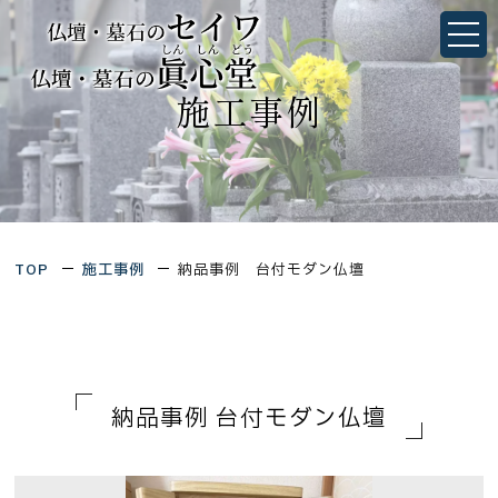
納品事例 台付モダン仏壇｜墓石・仏壇のことなら
静岡県浜松市・愛知県豊橋市にあるセイワ／眞心堂
静岡県浜松市中央区佐鳴台1丁目4-27
愛知県豊橋市三ノ輪町字本興寺1-10
TOP
施工事例
納品事例 台付モダン仏壇
TOP
当社について
会社概要
墓石シミュレーション
想いを形にするお墓づくり