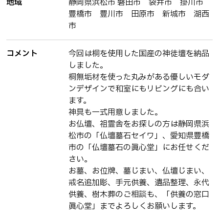
地域
静岡県浜松市 磐田市 袋井市 掛川市
豊橋市 豊川市 田原市 新城市 湖西
市
コメント
今回は桐を使用した国産の神徒壇を納品
しました。
桐無垢材を使った丸みがある優しいモダ
ンデザインで和室にもリビングにも合い
ます。
神具も一式用意しました。
お仏壇、祖霊舎をお探しの方は静岡県浜
松市の「仏壇墓石セイワ」、愛知県豊橋
市の「仏壇墓石の眞心堂」にお任せくだ
さい。
お墓、お位牌、墓じまい、仏壇じまい、
戒名追加彫、手元供養、遺品整理、永代
供養、樹木葬のご相談も、「供養の窓口
眞心堂」までよろしくお願いします。