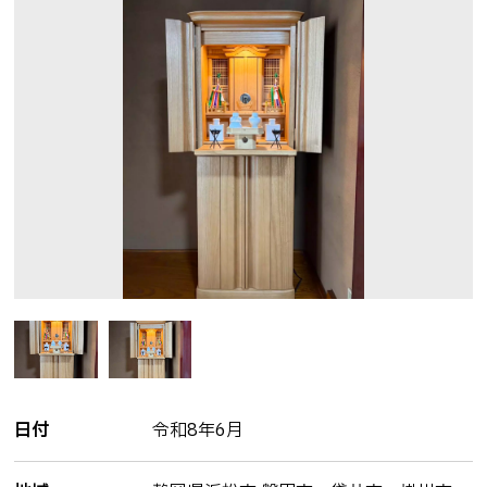
安心のお墓じまい・修繕リフォーム
お墓に文字を刻む大切な想い
遺品整理
ご先祖さまを想う仏壇・仏具
神さまをお迎えする神壇と神具
施工事例
お知らせ
ブログ
よくある質問
お問い合わせ
日付
令和8年6月