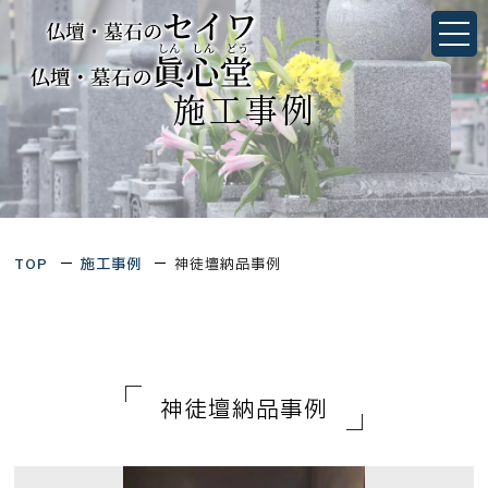
神徒壇納品事例｜墓石・仏壇のことなら静岡県浜松
市・愛知県豊橋市にあるセイワ／眞心堂
静岡県浜松市中央区佐鳴台1丁目4-27
愛知県豊橋市三ノ輪町字本興寺1-10
TOP
施工事例
神徒壇納品事例
TOP
当社について
会社概要
墓石シミュレーション
想いを形にするお墓づくり