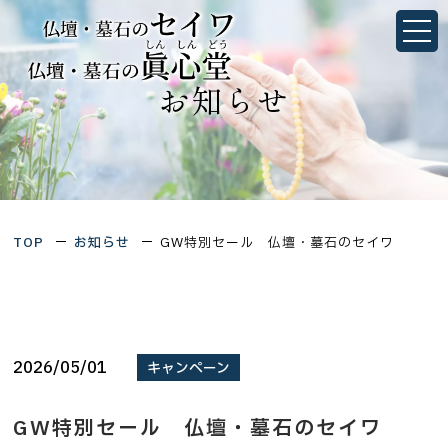
GW特別セール 仏壇・墓石のセイワ｜墓石・仏壇の
ことなら静岡県浜松市・愛知県豊橋市にあるセイワ
／眞心堂
静岡県浜松市中央区佐鳴台1丁目4-27
愛知県豊橋市三ノ輪町字本興寺1-10
TOP
お知らせ
GW特別セール 仏壇・墓石のセイワ
TOP
当社について
会社概要
2026/05/01
キャンペーン
墓石シミュレーション
GW特別セール 仏壇・墓石のセイワ