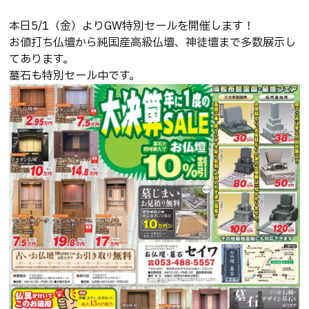
想いを形にするお墓づくり
本日5/1（金）よりGW特別セールを開催します！
安心のお墓じまい・修繕リフォーム
お値打ち仏壇から純国産高級仏壇、神徒壇まで多数展示し
てあります。
お墓に文字を刻む大切な想い
墓石も特別セール中です。
遺品整理
ご先祖さまを想う仏壇・仏具
神さまをお迎えする神壇と神具
施工事例
お知らせ
ブログ
よくある質問
お問い合わせ